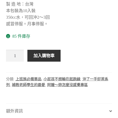
製 造 地：台灣
本包裝為10入裝
350cc水，可回沖2～3回
感冒停服。月事停服。
85 件庫存
3C
加入購物車
茶
(10
入
裝)
分類:
上班族必備單品
,
小屁孩不想輸在起跑線
,
沖了一手好茶系
列
,
補教老師學生的最愛
,
阿嬤～妳怎麼沒感覺專區
數
量
額外資訊