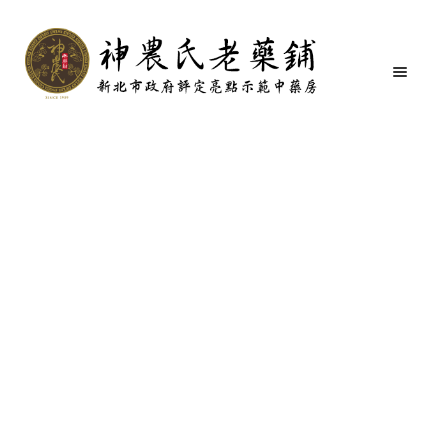
首頁
沖了一手好茶系列
3C茶(10入裝)
跳
跳
至
至
導
主
覽
要
關於我們
列
內
容
購物商城
商品分類
媒體介紹
購物說明
聯絡我們