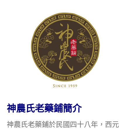
神農氏老
藥鋪
簡介
神農氏老藥鋪於民國四十八年，西元