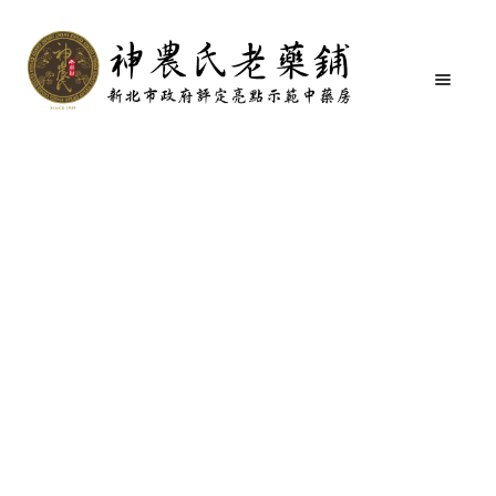
首頁
關於我們
跳
跳
至
至
導
主
覽
要
關於我們
列
內
容
購物商城
商品分類
媒體介紹
購物說明
聯絡我們