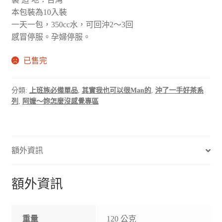
本包裝為10入裝
一天一包，350cc水，可回沖2～3回
感冒停服。孕婦停服。
已售完
分類:
上班族必備單品
,
其實我也可以很Man的
,
沖了一手好茶系
列
,
阿嬤～妳怎麼沒感覺專區
額外資訊
額外資訊
重量
120 公克