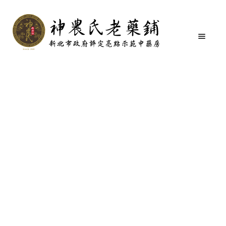
首頁
沖了一手好茶系列
清道夫茶
跳
跳
至
至
導
主
覽
要
關於我們
列
內
容
購物商城
商品分類
媒體介紹
購物說明
聯絡我們