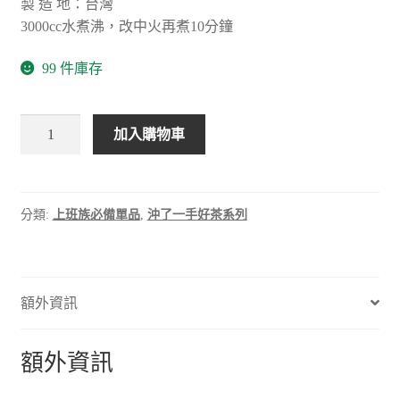
製 造 地：台灣
3000cc水煮沸，改中火再煮10分鐘
99 件庫存
大
加入購物車
料
涼
茶
數
分類:
上班族必備單品
,
沖了一手好茶系列
量
額外資訊
額外資訊