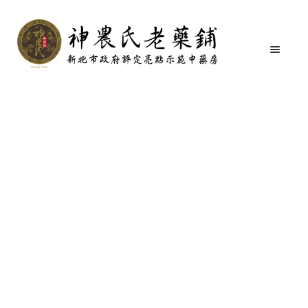
首頁
沖了一手好茶系列
大料涼茶
跳
跳
至
至
導
主
覽
要
關於我們
列
內
容
購物商城
商品分類
媒體介紹
購物說明
聯絡我們